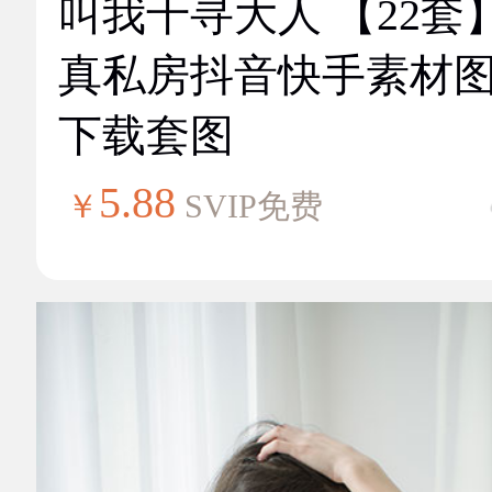
叫我千寻大人 【22套
真私房抖音快手素材
下载套图
5.88
￥
SVIP免费