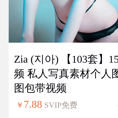
Zia (지아) 【103套】151视
频 私人写真素材个人
图包带视频
7.88
￥
SVIP免费