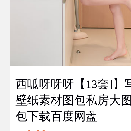
西呱呀呀呀【13套]】
壁纸素材图包私房大
包下载百度网盘