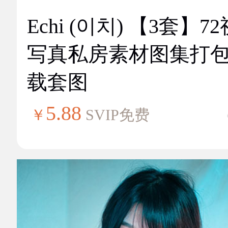
Echi (이치) 【3套】7
写真私房素材图集打
载套图
5.88
￥
SVIP免费